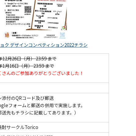
ョク デザインコンペティション2022チラシ
年12月26日（月） 23:59 まで
3年1月16日（月） 23:59 まで
くさんのご参加ありがとうございました！
シ添付のQRコード及び郵送
oogleフォームと郵送の併用で実施します。
送先もチラシに記載してあります。）
サークルTorico