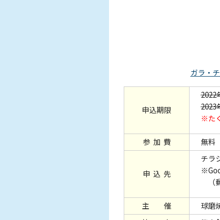
ガラ・チ
2022
202
申込期限
※た
参 加 費
無料
チラ
※G
申 込 先
（郵
主 催
球磨焼酎